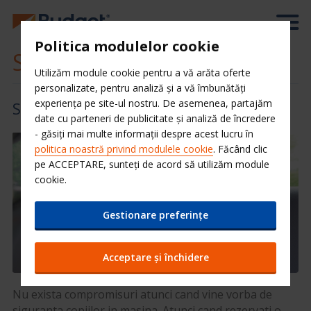
Politica modulelor cookie
Scaune auto pentru copii
Utilizăm module cookie pentru a vă arăta oferte
personalizate, pentru analiză și a vă îmbunătăți
experiența pe site-ul nostru. De asemenea, partajăm
Siguranta copiilor este pe primul plan
date cu parteneri de publicitate și analiză de încredere
- găsiți mai multe informații despre acest lucru în
politica noastră privind modulele cookie
. Făcând clic
pe ACCEPTARE, sunteți de acord să utilizăm module
cookie.
Gestionare preferințe
Acceptare și închidere
Nu exista compromisuri atunci cand vine vorba de
siguranta copiilor in masina. Atunci cand rezervati o