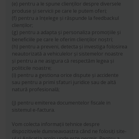
(e) pentru a le spune clienților despre diversele
produse și servicii pe care le putem oferi;
(f) pentru a înțelege și răspunde la feedbackul
clienților;
(g) pentru a adapta și personaliza promoțiile și
beneficiile pe care le oferim clienților noștri;
(h) pentru a preveni, detecta și investiga folosirea
neautorizată a vehiculelor și sistemelor noastre
și pentru a ne asigura că respectăm legea și
politicile noastre;
(i) pentru a gestiona orice dispute și accidente
sau pentru a primi sfaturi juridice sau de altă
natură profesională;
(j) pentru emiterea documentelor fiscale in
sistemul e-factura.
Vom colecta informații tehnice despre
dispozitivele dumneavoastra când ne folosiți site-
ul și Aplicația acolo unde este permis. Pentru a