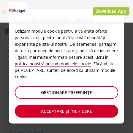
Politica modulelor cookie
Utilizăm module cookie pentru a vă arăta oferte
personalizate, pentru analiză și a vă îmbunătăți
experiența pe site-ul nostru. De asemenea, partajăm
date cu parteneri de publicitate și analiză de încredere
Politica de
- găsiți mai multe informații despre acest lucru în
confidentialitate
politica noastră privind modulele cookie
. Făcând clic
pe ACCEPTARE, sunteți de acord să utilizăm module
cookie.
Informatii generale
GESTIONARE PREFERINȚE
Închirierea unui vehicul
Budget Fastbreak
ACCEPTARE ȘI ÎNCHIDERE
Produse de asigurare