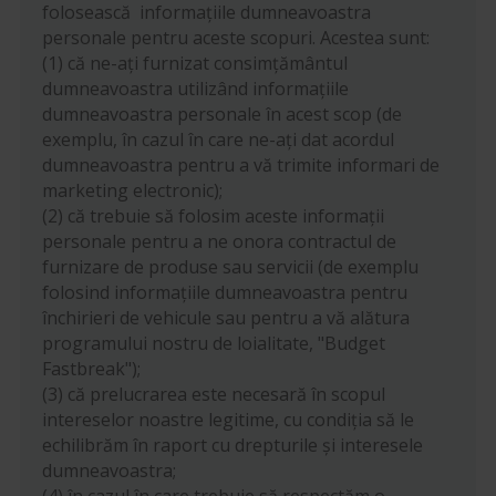
folosească informațiile dumneavoastra
personale pentru aceste scopuri. Acestea sunt:
(1) că ne-ați furnizat consimțământul
dumneavoastra utilizând informațiile
dumneavoastra personale în acest scop (de
exemplu, în cazul în care ne-ați dat acordul
dumneavoastra pentru a vă trimite informari de
marketing electronic);
(2) că trebuie să folosim aceste informații
personale pentru a ne onora contractul de
furnizare de produse sau servicii (de exemplu
folosind informațiile dumneavoastra pentru
închirieri de vehicule sau pentru a vă alătura
programului nostru de loialitate, "Budget
Fastbreak");
(3) că prelucrarea este necesară în scopul
intereselor noastre legitime, cu condiția să le
echilibrăm în raport cu drepturile și interesele
dumneavoastra;
(4) în cazul în care trebuie să respectăm o