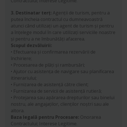
Contractului; Interese Legitime.
3. Destinatar terț:
Agenții de turism, pentru a
putea încheia contractul cu dumneavoastră
atunci când utilizați un agent de turism și pentru
a înțelege modul în care utilizați serviciile noastre
și pentru a ne îmbunătăți afacerea.
Scopul dezvăluirii:
• Efectuarea și confirmarea rezervării de
închiriere;
• Procesarea de plăți și rambursări;
• Ajutor cu asistența de navigare sau planificarea
itinerariului;
• Furnizarea de asistență către client;
• Furnizarea de servicii de asistență rutieră;
• Protejarea sau apărarea drepturilor sau binelui
nostru, ale angajaților, clienților noștri sau ale
altora.
Baza legală pentru Procesare:
Onorarea
Contractului; Interese Legitime.