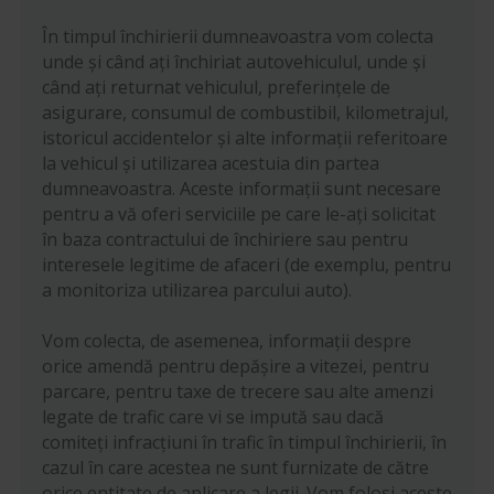
În timpul închirierii dumneavoastra vom colecta
unde și când ați închiriat autovehiculul, unde și
când ați returnat vehiculul, preferințele de
asigurare, consumul de combustibil, kilometrajul,
istoricul accidentelor și alte informații referitoare
la vehicul și utilizarea acestuia din partea
dumneavoastra. Aceste informații sunt necesare
pentru a vă oferi serviciile pe care le-ați solicitat
în baza contractului de închiriere sau pentru
interesele legitime de afaceri (de exemplu, pentru
a monitoriza utilizarea parcului auto).
Vom colecta, de asemenea, informații despre
orice amendă pentru depășire a vitezei, pentru
parcare, pentru taxe de trecere sau alte amenzi
legate de trafic care vi se impută sau dacă
comiteți infracțiuni în trafic în timpul închirierii, în
cazul în care acestea ne sunt furnizate de către
orice entitate de aplicare a legii. Vom folosi aceste