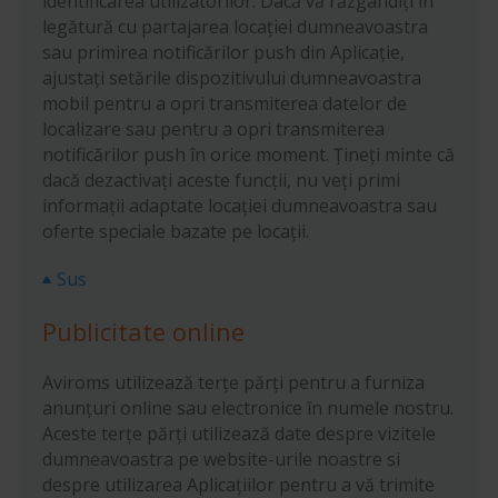
identificarea utilizatorilor. Dacă vă răzgândiți în
legătură cu partajarea locației dumneavoastra
sau primirea notificărilor push din Aplicație,
ajustați setările dispozitivului dumneavoastra
mobil pentru a opri transmiterea datelor de
localizare sau pentru a opri transmiterea
notificărilor push în orice moment. Țineți minte că
dacă dezactivați aceste funcții, nu veți primi
informații adaptate locației dumneavoastra sau
oferte speciale bazate pe locații.
Sus
Publicitate online
Aviroms utilizează terțe părți pentru a furniza
anunțuri online sau electronice în numele nostru.
Aceste terțe părți utilizează date despre vizitele
dumneavoastra pe website-urile noastre si
despre utilizarea Aplicațiilor pentru a vă trimite