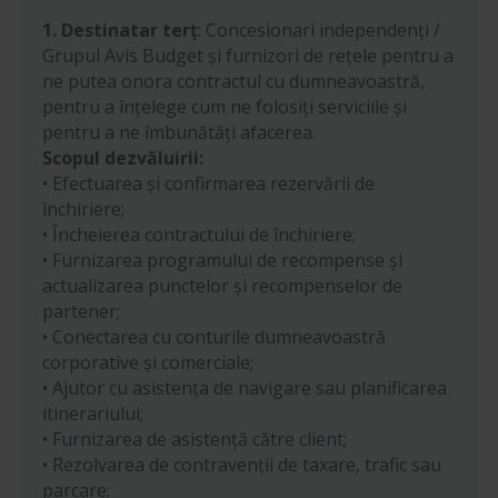
1. Destinatar terț
: Concesionari independenți /
Grupul Avis Budget și furnizori de rețele pentru a
ne putea onora contractul cu dumneavoastră,
pentru a înțelege cum ne folosiți serviciile și
pentru a ne îmbunătăți afacerea.
Scopul dezvăluirii:
• Efectuarea și confirmarea rezervării de
închiriere;
• Încheierea contractului de închiriere;
• Furnizarea programului de recompense și
actualizarea punctelor și recompenselor de
partener;
• Conectarea cu conturile dumneavoastră
corporative și comerciale;
• Ajutor cu asistența de navigare sau planificarea
itinerariului;
• Furnizarea de asistență către client;
• Rezolvarea de contravenții de taxare, trafic sau
parcare;