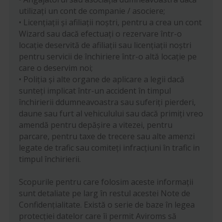
utilizați un cont de companie / asociere;
• Licențiații și afiliații noștri, pentru a crea un cont
Wizard sau dacă efectuați o rezervare într-o
locație deservită de afiliații sau licențiații noștri
pentru servicii de închiriere într-o altă locație pe
care o deservim noi;
• Poliția și alte organe de aplicare a legii dacă
sunteți implicat într-un accident în timpul
închirierii ddumneavoastra sau suferiți pierderi,
daune sau furt al vehiculului sau dacă primiți vreo
amendă pentru depășire a vitezei, pentru
parcare, pentru taxe de trecere sau alte amenzi
legate de trafic sau comiteți infracțiuni în trafic in
timpul închirierii.
Scopurile pentru care folosim aceste informații
sunt detaliate pe larg în restul acestei Note de
Confidențialitate. Există o serie de baze în legea
protecției datelor care îi permit Aviroms să