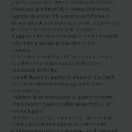
garanțiilor de securitate și oferirea de reduceri,
oferte sau alte beneficii) și pentru interesele
legitime de afaceri (de exemplu cercetarea și
dezvoltarea de noi produse și servicii, efectuarea
de controale antifraudă și de securitate și
punerea în aplicare a drepturilor noastre legale).
Informațiile pe care le colectăm includ:
• numele;
• adresa de e-mail (dacă faceți rezervări online
sau doriți să primiți chitanțe electronice);
• adresa de domiciliu;
• detalii despre angajator și adresa firmei (dacă
sunteți membru al unui program destinat
companiilor);
• numere de telefon la care vă putem contacta;
• data nașterii (pentru validarea permisului și
cerințe legale);
• informații de plată, cum ar fi detaliile cărții de
credit sau de debit (codul de securitate este
obținut numai pentru tranzacție - nu îl păstrăm);