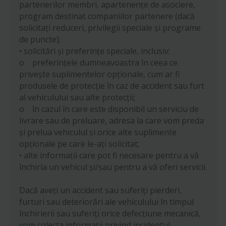
partenerilor membri, apartenențe de asociere,
program destinat companiilor partenere (dacă
solicitați reduceri, privilegii speciale și programe
de puncte);
• solicitări și preferințe speciale, inclusiv:
o preferințele dumneavoastra în ceea ce
privește suplimentelor opționale, cum ar fi
produsele de protecție în caz de accident sau furt
al vehiculului sau alte protecții;
o în cazul în care este disponibil un serviciu de
livrare sau de preluare, adresa la care vom preda
și prelua vehiculul și orice alte suplimente
opționale pe care le-ați solicitat;
• alte informații care pot fi necesare pentru a vă
închiria un vehicul și/sau pentru a vă oferi servicii.
Dacă aveți un accident sau suferiți pierderi,
furturi sau deteriorări ale vehiculului în timpul
închirierii sau suferiți orice defecțiune mecanică,
vom colecta informații privind incidentul