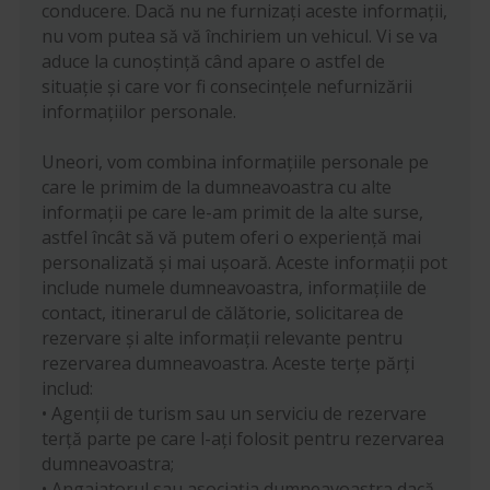
conducere. Dacă nu ne furnizați aceste informații,
nu vom putea să vă închiriem un vehicul. Vi se va
aduce la cunoștință când apare o astfel de
situație și care vor fi consecințele nefurnizării
informațiilor personale.
Uneori, vom combina informațiile personale pe
care le primim de la dumneavoastra cu alte
informații pe care le-am primit de la alte surse,
astfel încât să vă putem oferi o experiență mai
personalizată și mai ușoară. Aceste informații pot
include numele dumneavoastra, informațiile de
contact, itinerarul de călătorie, solicitarea de
rezervare și alte informații relevante pentru
rezervarea dumneavoastra. Aceste terțe părți
includ:
• Agenții de turism sau un serviciu de rezervare
terță parte pe care l-ați folosit pentru rezervarea
dumneavoastra;
• Angajatorul sau asociația dumneavoastra dacă