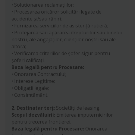
• Soluționarea reclamațiilor;
• Procesarea oricăror solicitări legate de
accidente și/sau răniri;
• Furnizarea serviciilor de asistență rutieră;
• Protejarea sau apărarea drepturilor sau binelui
nostru, ale angajaților, clienților noștri sau ale
altora;
• Verificarea criteriilor de șofer sigur pentru
șoferi calificați.
Baza legală pentru Procesare:
• Onorarea Contractului;
• Interese Legitime;
• Obligații legale;
• Consimțământ.
2. Destinatar terț:
Societăți de leasing.
Scopul dezvăluirii:
Emiterea împuternicirilor
pentru trecerea frontierei.
Baza legală pentru Procesare:
Onorarea