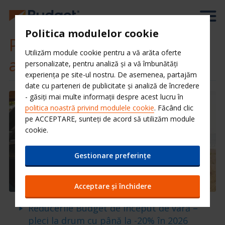
Politica modulelor cookie
Profita acum - inchirieri
Utilizăm module cookie pentru a vă arăta oferte
auto in Romania
personalizate, pentru analiză și a vă îmbunătăți
experiența pe site-ul nostru. De asemenea, partajăm
date cu parteneri de publicitate și analiză de încredere
- găsiți mai multe informații despre acest lucru în
politica noastră privind modulele cookie
. Făcând clic
pe ACCEPTARE, sunteți de acord să utilizăm module
cookie.
Gestionare preferințe
Acceptare și închidere
Reducerile Budget de început de vară –
pleci la drum cu până la -20% în 2026