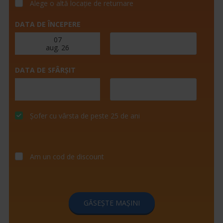
Alege o altă locație de returnare
DATA DE ÎNCEPERE
DATA DE SFÂRȘIT
Șofer cu vârsta de peste 25 de ani
Am un cod de discount
GĂSEȘTE MAȘINI