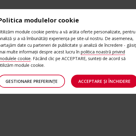
Politica modulelor cookie
ii
Utilizăm module cookie pentru a vă arăta oferte personalizate, pentru
analiză și a vă îmbunătăți experiența pe site-ul nostru. De asemenea,
partajăm date cu parteneri de publicitate și analiză de încredere - găsiț
mai multe informații despre acest lucru în
politica noastră privind
modulele cookie
. Făcând clic pe ACCEPTARE, sunteți de acord să
utilizăm module cookie.
GESTIONARE PREFERINȚE
ACCEPTARE ȘI ÎNCHIDERE