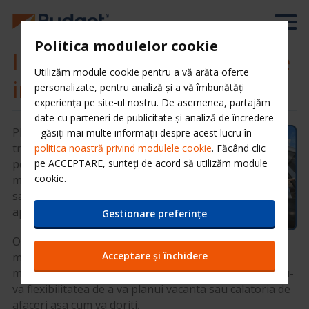
Politica modulelor cookie
Inchirieri auto cu returnare
Utilizăm module cookie pentru a vă arăta oferte
in alta locatie
personalizate, pentru analiză și a vă îmbunătăți
experiența pe site-ul nostru. De asemenea, partajăm
date cu parteneri de publicitate și analiză de încredere
Planuiti sa faceti un
- găsiți mai multe informații despre acest lucru în
traseu de neuitat? Sau
politica noastră privind modulele cookie
. Făcând clic
pe ACCEPTARE, sunteți de acord să utilizăm module
poate doriti sa preluati
cookie.
masina de la aeroport si
sa o lasati cat mai
aproape de hotel?
Gestionare preferințe
Oricare ar fi motivul, in
Acceptare și închidere
multe locatii Budget aveti posibilitatea sa inchiriati
masina dintr-o statie si sa o returnati in alta, oferindu-
va flexibilitatea de a va planui vacanta sau calatoria de
afaceri asa cum va doriti.