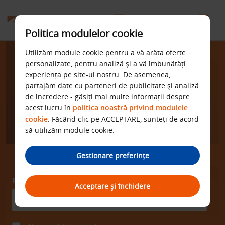
Politica modulelor cookie
Utilizăm module cookie pentru a vă arăta oferte
Serviciile de inchirieri
personalizate, pentru analiză și a vă îmbunătăți
experiența pe site-ul nostru. De asemenea,
auto mai bune fac
partajăm date cu parteneri de publicitate și analiză
de încredere - găsiți mai multe informații despre
diferența.
acest lucru în
politica noastră privind modulele
cookie
. Făcând clic pe ACCEPTARE, sunteți de acord
să utilizăm module cookie.
Gestionare preferințe
PREIA DE LA
Acceptare și închidere