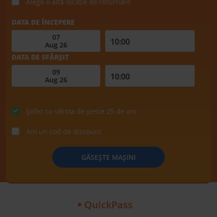
Alege o altă locație de returnare
DATA DE ÎNCEPERE
DATA DE SFÂRȘIT
Șofer cu vârsta de peste 25 de ani
Am un cod de discount
GĂSEȘTE MAȘINI
QuickPass