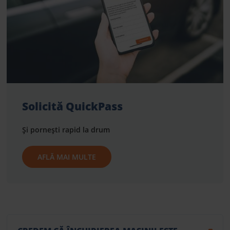
Solicită QuickPass
Și pornești rapid la drum
AFLĂ MAI MULTE